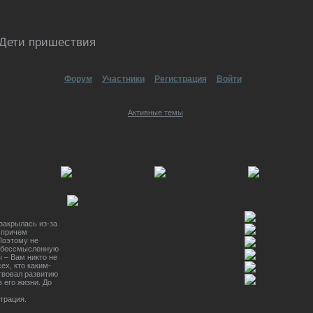
: Дети пришествия
Форум
Участники
Регистрация
Войти
Активные темы
закрылась из-за
 причем
Поэтому не
а бессмысленную
 – Вам никто не
ех, кто каким-
твовал развитию
 его жизни. До
трация.