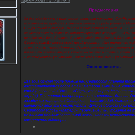
Поделиться
2009-04-22 01:59:10
Предыстория
За два года до начала игры, миром управляла корпорация Син-Ра, м
основано на переработке жизненной энергии природы («энергии Мако
Син-ра случайно обнаружили тело инопланетного пришельца — Дже
её клеток создали армию генномодифицированных бойцов — СОЛДА
непобедимый боец Сефирос. Сефирос обрёл способности Дженовы, в
Сефирос (или Дженова в своей новой ипостаси) убил множество люд
гигантский астероид (Метеор), Сефирос попытался уничтожить вс
поглотить освободившуюся жизненную энергию и стать «Богом». Те
Дженовы удалось уничтожить, после чего Поток Жизни уничтожил 
Основа сюжета:
Два года спустя после победы над Сефиросом, планета толь
восстанавливаться после атаки Метеора. Выжившие жители
город (названный «Эдж» — «Edge», что в переводе с англиско
«Край»). По планете распространяется странная болезнь Г
загадочных «призрака» Сефироса — Кадаж(Kadaj), Лоз(Loz) и 
пытаются вернуть к жизни «Мать»-Дженову. Основная их цел
Сефиросом головы «Матери», пережившей уничтожение её те
похищают больных Геостигмой детей, надеясь использовать
воскрешения «Матери».
0