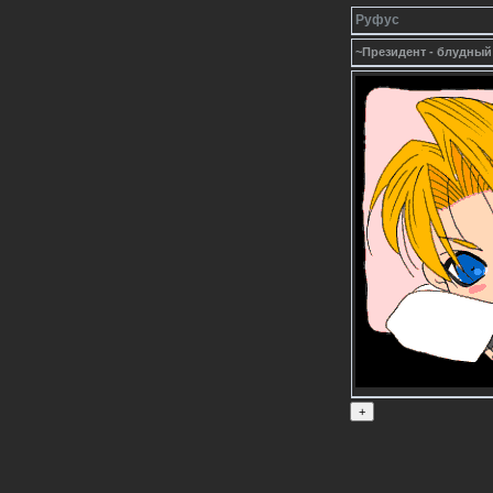
Руфус
~Президент - блудный