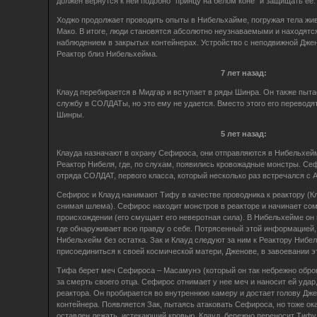
должен вернутся к ней подобно "принцу на белом коне" и защищать ее.
Ходжо продолжает проводить опыты в Нибельхайме, погружая тела жи
Мако. В итоге, люди становятся абсолютно неузнаваемыми и находятс
наблюдением в закрытых контейнерах. Устройство с неподвижной Дже
Реактор близ Нибельхейма.
7 лет назад:
Клауд перебирается в Мидгар и вступает в ряды Шинра. Он также пыта
службу в СОЛДАТы, но это ему не удается. Вместо этого его переводя
Шинры.
5 лет назад:
Клауда назначают в охрану Сефироса, они отправляются в Нибельхей
Реактор Нибеля, где, по слухам, появились кровожадные монстры. Се
отряда СОЛДАТ, первого класса, который несколько раз встречался с 
Сефирос и Клауд нанимают Тифу в качестве проводника к реактору (Кл
снимая шлема). Сефирос находит монстров в реакторе и начинает со
происхождении (его смущает его неверотная сила). В Нибельхейме он 
где обнаруживает всю правду о себе. Потрясенный этой информацией, 
Нибельхейм без остатка. Зак и Клауд следуют за ним к Реактору Нибель
присоединиться к своей космической матери, Дженове, в завоевании э
Тифа берет меч Сефироса – Масамунэ (который он так небрежно обро
за смерть своего отца. Сефирос отнимает у нее меч и наносит ей удар
реактора. Он пробирается во внутреннюю камеру и достает голову Дже
контейнера. Появляется Зак, пытаясь атаковать Сефироса, но тоже ок
оставлен лежать, истекающий кровью. Клауд, бережно переносит Тифу 