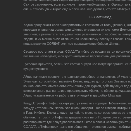
Святое заклинание, если возникнет такая необходимость. Однако так к
очень тяжело, да и Айрис еще маленькая, она думает, что эта Материя
15-7 лет назад:
Ходжо продолжает свои эксперименты с клетками из тела Дженовы, кот
проводит опыты над солдатами Шинры, инъецируя их клетками Дженов
энергией; в результате, у подопытного развивались способности, кот
людям, и их можно было отличить по необычному блеску в глазах. Так
подразделение СОЛДАТ, элитное подразделение бойцов Шинры.
Сефирос поступает в ряды СОЛДАТа и быстро продвигается по служеб
постоянно наблюдают, и он дает наилучшие перспективы для развития
Лукреция прячется, боясь, что клетки внутри нее могут превратить ее в
существующего.
Айрис начинает проявлять странные способности; например, ей удает
Эльмиры, который был на войне Вутае, задолго до того, как Эльмира по
концов, она становится объектом охоты для Турков, действующих под
которые много раз пытались преследовать Айрис, но ей всегда удавал
Айрис устраивается на работу цветочницей в трущобах Мидгара.
Клауд Страйф и Тифа Локхарт растут вместе в городке Нибельхейм; он
Клауду хотелось бы, чтобы это было наоборот. После смерти матери 
в Горы Нибель. Клауд следует за ней, но мост, на котором они вместе с
обвиняют в том, что Тифа пострадала из-за него. Позднее они встреча
разговаривают, где Клауд рассказывает Тифе о своем желании уехать 
СОЛДАТ, а Тифа просит дать его общание, что если он сможет добиться