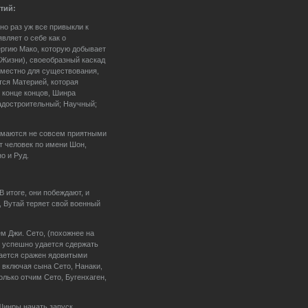
тий:
но раз уж все привыкли к
вляет о себе как о
ергию Мако, которую добывает
 Жизни), своеобразный каскад
вместно для существования,
тся Материей, которая
 конце концов, Шинра
адостроительный; Научный;
имаются не совсем приятными
т человек по имени Шон,
о и Руд.
 итоге, они побеждают, и
, Вутай теряет свой военный
м Джи. Сето, (похожнее на
у успешно удается сдержать
ывается сражен ядовитыми
 включая сына Сето, Нанаки,
олько отчим Сето, Бугенхаген,
 Шинры начать запуск