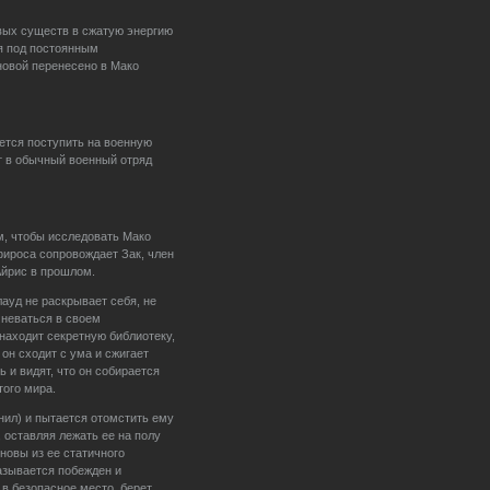
вых существ в сжатую энергию
я под постоянным
новой перенесено в Мако
ется поступить на военную
т в обычный военный отряд
м, чтобы исследовать Мако
фироса сопровождает Зак, член
Айрис в прошлом.
ауд не раскрывает себя, не
мневаться в своем
находит секретную библиотеку,
он сходит с ума и сжигает
 и видят, что он собирается
того мира.
нил) и пытается отомстить ему
, оставляя лежать ее на полу
новы из ее статичного
азывается побежден и
в безопасное место, берет