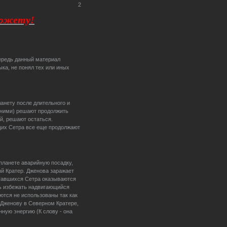
2
сюжету!
чередь данный материал
ыка, не понял тех или иных
анету после длительного и
вними) решают продолжить
й, решают остаться.
щих Сетра все еще продолжают
планете аварийную посадку,
й Кратер. Дженова заражает
ставшихся Сетра оказываются
сь избежать надвигающийся
ются не использованы так как
Дженову в Северном Кратере,
нную энергию (К слову - она