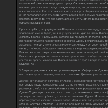
космической ракеты из его родного города. Он очень давно мечтал об 
начинает расти в связи с предстоящим запуском, но тут его ассистент
в энергореакторе. Она отказывается уйти из скоро-собирающейся взо
и Сид заставляет себя отменить запуск ракеты перед самым зажигани
простить Шеру за то, что она разрушила его мечту, отчего Шера живет 
образом наказывая себя.
Профессор Гаст, ведущий ученый Шинры, возглавляет команду, котора
человека по имени Ходжо, женщину Лукрецию и Турка по имени Винсент
Дженовы в горах Нибельхайма, которая, как он думает, является Древ
исследовательскую лабораторию в особняке Шинры в близлежащем гор
Лукрецию, но видит, что она сама влюблена в Хождо, и уступает своей 
узнает, что Ходжо собирается инъецировать в еще не рожденного реб
Винсент не может закрыть на это глаза и выступает против действий 
Винсента и проводит над ним операцию, превратив его в оборотня, спо
состоянии ярости. Униженный, Винсент ложится в гроб в подвале особ
глубокий сон.
У Лукреции рождается сын, которого она нарекает Сефиросом. Однако,
настоящем происхождении, говоря, что его мать, Дженова, умерла пос
Доктор Гаст спасается бегством от Ходжо и оказывается в гостинице «
настоящую представительницу расы Сетра по имени Ифална. Он запис
разговоры с ней, и в итоге влюбляется в нее. У них рождается дочь, к
Однако Ходжо удается попасть в это место, и он пытается похитить Иф
защищает их, но его убивают, а семью захватывают. Однако Ифалне в
образом удается избежать поимки Ходжо. Израненная, она успевает д
станции Сектора 7 Мидгара. Ее находит женщина по имени Эльмира, к
об Айрис. Ифална дает Айрис Белую Материю, легендарный камень, с