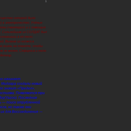
1
огущество которой было
») в электричество. Учёные
новы («матери») и с помощью
Т. Сильнейшим из СОЛДАТ был
селившись в её тело.
ей. Вызвав из космоса
ю жизнь на планете, чтобы
м не менее, Сефироса и тело
Метеор.
ко начинает
 Мидгара создали новый
го значит «Предел»,
еостигма. Появляются три
Язу(Yazoo). Последние
ь — поиск отрубленной
ла, но также они
 их для Воссоединения —