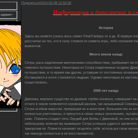
Поделиться
2010-02-08 13:50:26
Информация и дополнение к 
 админ~
История
Здесь вы можете узнать весь сюжет Final Fantasy от и до. В первую о
рассчитан на тех, кто в силу сложности сюжета игры, либо незнания яз
моментов.
Много веков назад:
Сетра, раса наделенная магическими способностями, прибывают на пл
тяжелого путешествия. Некоторые из Сетра (нареченные позднее Дре
путешествие, в то время как другие, уставшие от постоянных кочевани
Оставшиеся в итоге становятся людьми. Однако некоторые из настоя
существовать.
2000 лет назад:
Дженова, мерзкое существо из далеких глубин космоса, совершает на 
отчего в земле появляется огромный разлом, так называемый Северны
Сетра особым вирусом, превращая их в монстров. Большинство из о
полностью уничтожены, и прячутся в своих новых поселениях, пытая
ужас. Планета создает пять Орудий для битвы с Дженовой, но они оста
небольшому количеству выживших Сетра успешно удается заключить 
заморозив ее. Планета начинает исцелять себя, используя свою жизне
так никогда полностью и не восстановится).