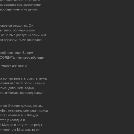
ак вызвать сие заклинание
 вообще ничего не делает.
орое он раскопал. Он
ы, плюс облучая мако-
орые не был доступны обычным
им образом, было основано
ной лестнице. За ним
 СОЛДАТа, чем кто-либо еще.
 угрозу для всего
ся почувствовать смерть мужа
лучит вести об этом. В конце
 командованием Ходжо,
ось избежать преследования.
и не близкие друзья, однако
Тифы, она предпринимает поход
тоят, ломается, и Клауда
ются у колодца и
в Мидгар и вступить в ряды
 чего-то в Мидгаре, то он