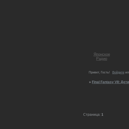
Японское
Радио
Привет, Гость!
Войдите
ил
»
Final Fantasy VII: Де
Страница:
1