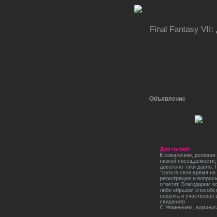
Final Fantasy VII
Объявление
Для гостей:
К сожалению, ролевая 
низкой посещаемости,
довольно-таки давно. 
тратьте свое время н
регистрацию и вопросы
ответит. Благодарим вс
либо образом способс
форума и участвовал в
свидания)
С Уважением, админис