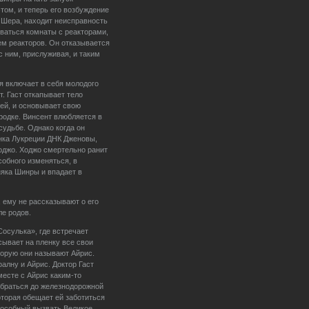
этом, и теперь его возбуждение
, Шера, находит неисправность
рваться комнаты с реакторами,
ем реакторов. Он отказывается
с ним, прислуживая, и таким
я включает в себя молодого
. Гаст откапывает тело
ней, и основывает свою
одке. Винсент влюбляется в
судьбе. Однако когда он
енка Лукреции ДНК Дженовы,
Ходжо. Ходжо смертельно ранит
собного изменяться, в
няка Шинры и впадает в
 ему не рассказывают о его
ле родов.
Сосулька», где встречает
ывает на пленку все свои
оторую они называют Айрис.
алну и Айрис. Доктор Гаст
месте с Айрис каким-то
обраться до железнодорожной
оторая обещает ей заботиться
пособный вызвать Великое