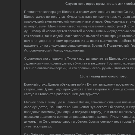
Спустя некоторое время после этих собы
Появляется корпорация Шинра (на самом деле она называется Синра, 
Шинре, далее по тексту мы будем называть ее именно так), которая зая
лидирующей энергетической компании всего мира. Она использует эн
из недр Земли. Мако также известна под названием Лайфстрим (Поток
душ, который используется планетой и всеми живыми существами со
как планеты, так и людей. Мако энергия высокой концентрации станови
является дорогостоящим продуктом из-за своих магических свойств. В
разделяется на следующие департаменты: Военный; Политический; Гр
Астрономический; Коммуникационный.
Сформирована спецгруппа Турки как отдельная ветвь Шинры; они зан
заданиями – похищение детей, убийства и так далее. Группой руководи
(Тсенг в английской версии), а его правой и левой руками являются Рен
15 лет назад или около того:
Военный отряд Шинры объявляет войну Вутаю, западному поселению. В
старейшине Вутая, Годо, приходится с этим смириться. В конце концов
статус и становится развлечением для туристов.
Мирное племя, живущее в Каньоне Космо, атаковано сильным племене
льва существо), защищает Каньон, используя секретный проход, и ем
нападение племени Джи, еще на подходе к городу, но в итоге он оказ
стрелами вражеских воинов и превращается в камень. Племя Каньона,
думает, что Сето поджал хвост и сбежал, бросив семью и весь город. Т
знает всю правду.
Сид Хайвинд, создатель биплана Тини Бронко, получает одобрение от